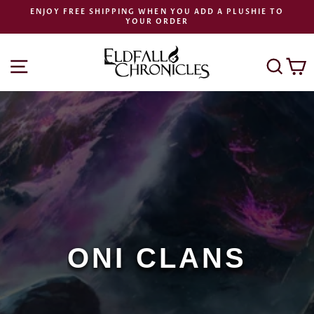
Preskoči
ENJOY FREE SHIPPING WHEN YOU ADD A PLUSHIE TO
na
YOUR ORDER
Zaustavi
vsebino
diaprojekcijo
NAVIGACIJA PO SPLETNEM MESTU
ISK
K
ONI CLANS