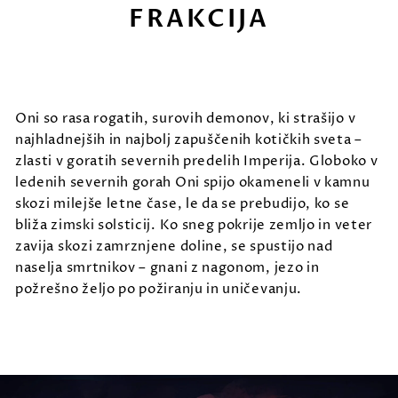
FRAKCIJA
Oni so rasa rogatih, surovih demonov, ki strašijo v
najhladnejših in najbolj zapuščenih kotičkih sveta –
zlasti v goratih severnih predelih Imperija. Globoko v
ledenih severnih gorah Oni spijo okameneli v kamnu
skozi milejše letne čase, le da se prebudijo, ko se
bliža zimski solsticij. Ko sneg pokrije zemljo in veter
zavija skozi zamrznjene doline, se spustijo nad
naselja smrtnikov – gnani z nagonom, jezo in
požrešno željo po požiranju in uničevanju.